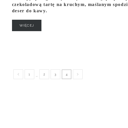
czekoladową tartę na kruchym, maślanym spodzie
deser do kawy.
WIĘCEJ
1
2
3
4
…