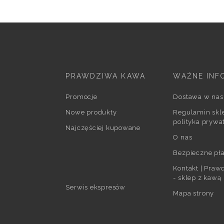
PRAWDZIWA KAWA
WAŻNE INF
Promocje
Dostawa w nas
Nowe produkty
Regulamin skle
polityka prywa
Najczęściej kupowane
O nas
Bezpieczne pła
Kontakt | Pra
- sklep z kawą
Serwis ekspresów
Mapa strony