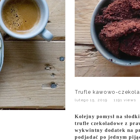
Trufle kawowo-czekol
lutego 15, 2019
1191 views
Kolejny pomysł na słodki
trufle czekoladowe z pr
wykwintny dodatek na pr
podjadać po jednym pijąc