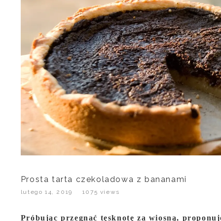
Prosta tarta czekoladowa z bananami
lutego 14, 2019
1075 views
Próbując przegnać tęsknotę za wiosną, proponu