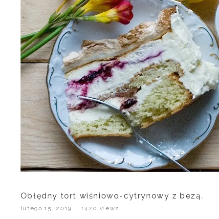
Obłędny tort wiśniowo-cytrynowy z bezą.
lutego 15, 2019
1420 views