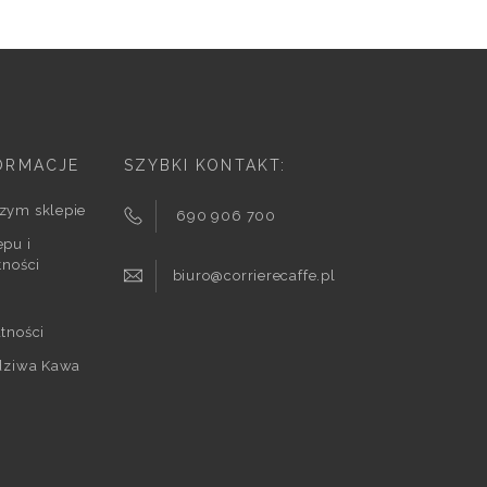
ORMACJE
SZYBKI KONTAKT:
zym sklepie
690 906 700
pu i
tności
biuro@corrierecaffe.pl
tności
wdziwa Kawa