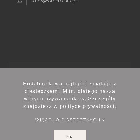
biuro@corrierecaffe.pl
© 2022 Prawdziwa Kawa
Podobno kawa najlepiej smakuje z
ciasteczkami. M.in. dlatego nasza
witryna używa cookies. Szczegóły
znajdziesz w polityce prywatności.
WIĘCEJ O CIASTECZKACH >
OK