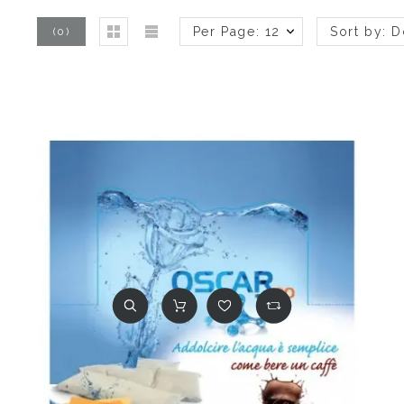
Per Page: 12
Sort by: 
(
0
)