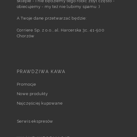
sklepie - i nie będziemy tego robić zbyt często -
obiecujemy - my też nie lubimy spamu :)
A Twoje dane przetwarzać będzie:
Corriere Sp. z o.o., al. Harcerska 3c, 41-500
Chorzów
PRAWDZIWA KAWA
Promocje
Nowe produkty
Najczęściej kupowane
Serwis ekspresów