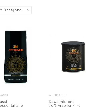
y: Dostępne
BASSI
ATTIBASSI
bassi
Kawa mielona
esso Italiano
70% Arabika / 30