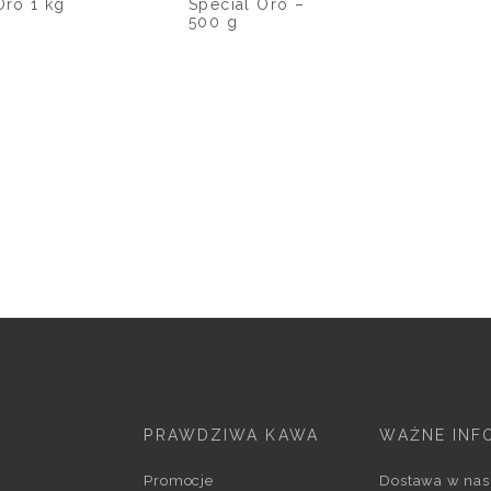
Oro 1 kg
Special Oro –
500 g
PRAWDZIWA KAWA
WAŻNE INF
Promocje
Dostawa w nas