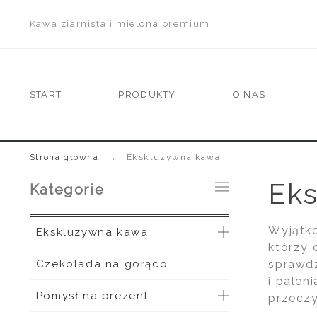
Kawa ziarnista i mielona premium
START
PRODUKTY
O NAS
Strona główna
Ekskluzywna kawa
Ek
Kategorie
Wyjątko
Ekskluzywna kawa
którzy 
Czekolada na gorąco
sprawdz
i palen
Pomysł na prezent
przecz