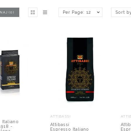
Per Page: 12
Sort b
NAJ
(
0
)
ATTIBASSI
ATTI
 Italiano
Attibassi
Atti
1918 -
Espresso Italiano
Espr
lona -