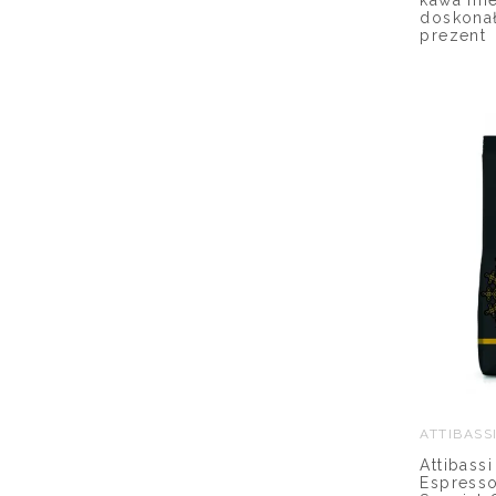
doskona
prezent
ATTIBASS
Attibassi
Espresso