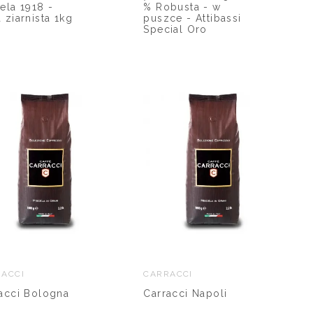
ela 1918 -
% Robusta - w
 ziarnista 1kg
puszce - Attibassi
Special Oro
ACCI
CARRACCI
acci Bologna
Carracci Napoli