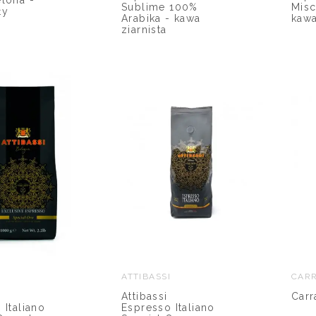
Sublime 100%
Misc
ły
Arabika - kawa
kawa
ziarnista
I
ATTIBASSI
CARR
Attibassi
Carr
 Italiano
Espresso Italiano