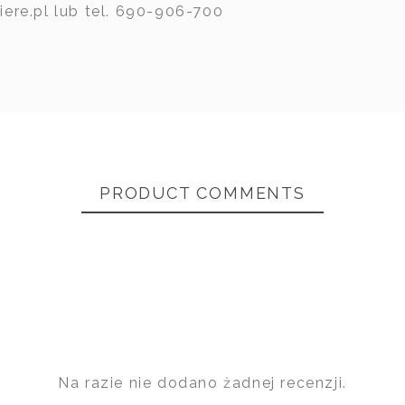
ere.pl lub tel. 690-906-700
kspres -
Włoski ekspres -
Włoski 
OMPACT -
ALTEA VINTAGE -
ALTEA 
PRODUCT COMMENTS
va Era
La Nuova Era
Nuo
Na razie nie dodano żadnej recenzji.