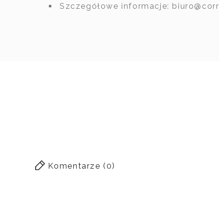
Szczegółowe informacje: biuro@corri
Włoski e
ALTEA C
La Nuo
DOSTĘPNOŚĆ
Komentarze (0)
CENA
OPIS