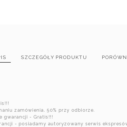
IS
SZCZEGÓŁY PRODUKTU
PORÓWN
s!!!
naniu zamówienia. 50% przy odbiorze.
e gwarancji - Gratis!!!
rancji - posiadamy autoryzowany serwis ekspresó