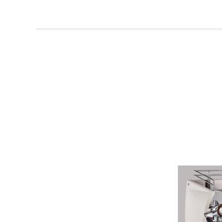
Brak c
porów