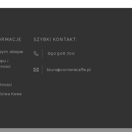
ORMACJE
SZYBKI KONTAKT:
zym sklepie
690 906 700
pu i
tności
biuro@corrierecaffe.pl
tności
wdziwa Kawa