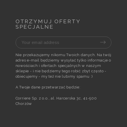
OTRZYMUJ OFERTY
SPECJALNE
Nie przekazujemy nikomu Twoich danych. Na twój
adres e-mail będziemy wysyłać tylko informacje o
nowościach i ofertach specjalnych w naszym
sklepie - i nie będziemy tego robić zbyt często -
obiecujemy - my też nie lubimy spamu :)
A Twoje dane przetwarzać będzie:
Corriere Sp. z o.o., al. Harcerska 3c, 41-500
Chorzów