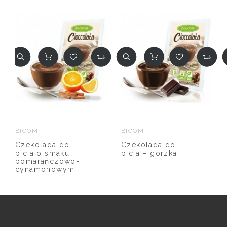
BICOM
BICOM
Czekolada do
Czekolada do
picia o smaku
picia – gorzka
pomarańczowo-
cynamonowym