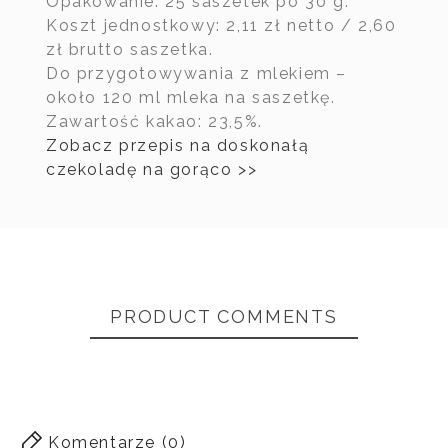
Opakowanie: 25 saszetek po 30 g.
Koszt jednostkowy: 2,11 zł netto / 2,60
Czekolada
Czekolada
Czekolada
Czekola
zł brutto saszetka.
klasyczna
do picia
do picia –
mleczn
Do przygotowywania z mlekiem –
do picia
biała
gorzka
do pici
około 120 ml mleka na saszetkę.
Zawartość kakao: 23,5%.
Zobacz przepis na doskonałą
Brak cech do
czekoladę na gorąco >>
porównania
PRODUCT COMMENTS
Komentarze (0)