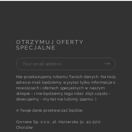
OTRZYMUJ OFERTY
SPECJALNE
Nie przekazujemy nikomu Twoich danych. Na twój
adres e-mail będziemy wysyłać tylko informacje o
nowościach i ofertach specjalnych w naszym
sklepie - i nie będziemy tego robić zbyt często -
obiecujemy - my też nie lubimy spamu :)
A Twoje dane przetwarzać będzie:
Corriere Sp. z o.o., al. Harcerska 3c, 41-500
Chorzów