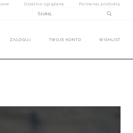
ione
Ostatnio oglądane
Porównaj produkty
ZALOGUJ
TWOJE KONTO
WISHLIST