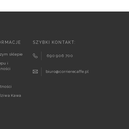
ORMACJE
SZYBKI KONTAKT:
zym sklepie
690 906 700
pu i
tności
biuro@corrierecaffe.pl
tności
wdziwa Kawa