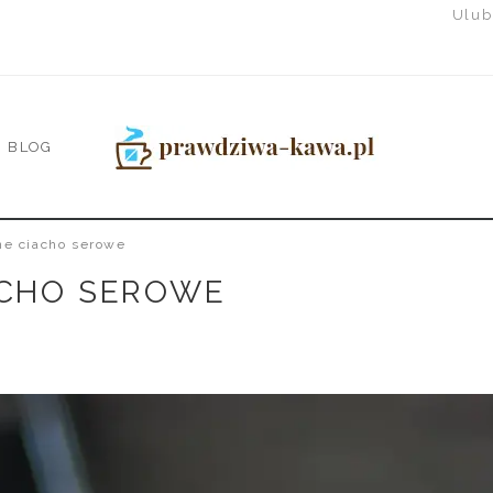
Ulub
BLOG
e ciacho serowe
ACHO SEROWE