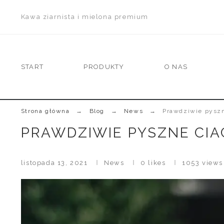
Kawa ziarnista i mielona premium
START
PRODUKTY
O NAS
Strona główna
Blog
News
Prawdziwie pyszn
PRAWDZIWIE PYSZNE CI
listopada 13, 2021
News
0
likes
1053 views