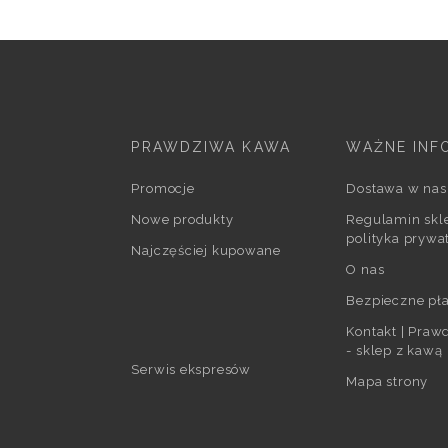
PRAWDZIWA KAWA
WAŻNE INF
Promocje
Dostawa w nas
Nowe produkty
Regulamin skle
polityka prywa
Najczęściej kupowane
O nas
Bezpieczne pła
Kontakt | Pra
- sklep z kawą
Serwis ekspresów
Mapa strony